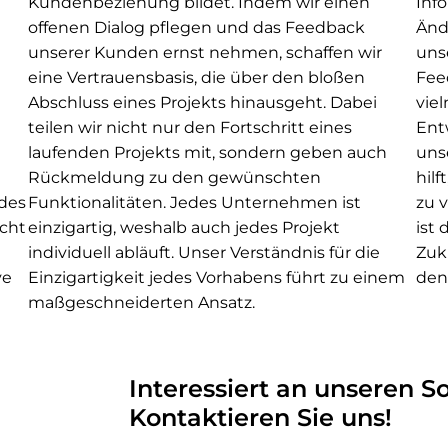
Kundenbeziehung bildet. Indem wir einen
Info
offenen Dialog pflegen und das Feedback
Änd
unserer Kunden ernst nehmen, schaffen wir
uns
eine Vertrauensbasis, die über den bloßen
Feed
Abschluss eines Projekts hinausgeht. Dabei
vie
teilen wir nicht nur den Fortschritt eines
Ent
laufenden Projekts mit, sondern geben auch
unse
Rückmeldung zu den gewünschten
hilf
edes
Funktionalitäten. Jedes Unternehmen ist
zu 
icht
einzigartig, weshalb auch jedes Projekt
ist 
individuell abläuft. Unser Verständnis für die
Zuk
ve
Einzigartigkeit jedes Vorhabens führt zu einem
den
maßgeschneiderten Ansatz.
Interessiert an unseren 
Kontaktieren Sie uns!