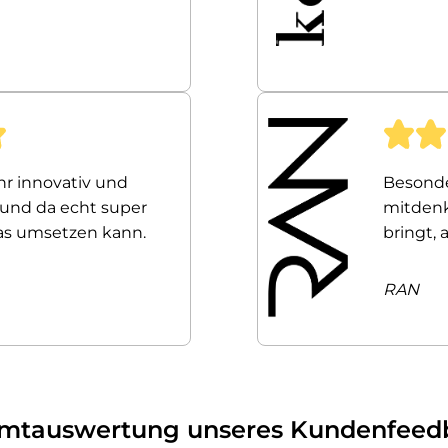
ehr innovativ und
Besonde
 und da echt super
mitdenk
as umsetzen kann.
bringt, 
RAN
mtauswertung unseres Kundenfeed