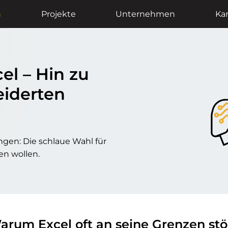
n
Projekte
Unternehmen
Kar
el – Hin zu
i­derten
ngen: Die schlaue Wahl für
n wollen.
arum Excel oft an seine Grenzen stö