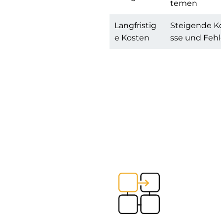
temen
Langfristig
Steigende Ko
e Kosten
sse und Fehl