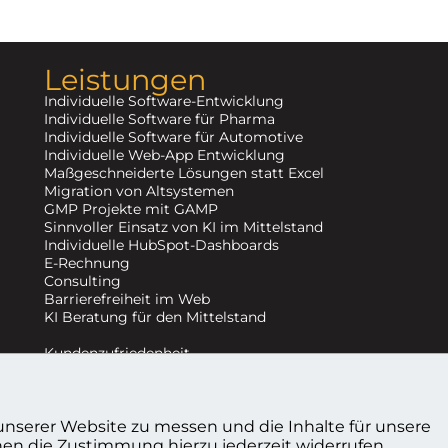
Leistungen
Individuelle Software-Entwicklung
Individuelle Software für Pharma
Individuelle Software für Automotive
Individuelle Web-App Entwicklung
Maßgeschneiderte Lösungen statt Excel
Migration von Altsystemen
GMP Projekte mit GAMP
Sinnvoller Einsatz von KI im Mittelstand
Individuelle HubSpot-Dashboards
E-Rechnung
Consulting
Barrierefreiheit im Web
KI Beratung für den Mittelstand
Kundenzufriedenheit
nserer Website zu messen und die Inhalte für unsere
en die Zustimmung hierzu jederzeit widerrufen.