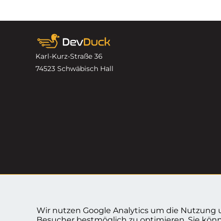
Karl-Kurz-Straße 36
74523 Schwäbisch Hall
Impressum
Datenschutzerklärung
Wir nutzen Google Analytics um die Nutzung u
Cookies entfernen
Besucher bestmöglich zu optimieren. Sie könn