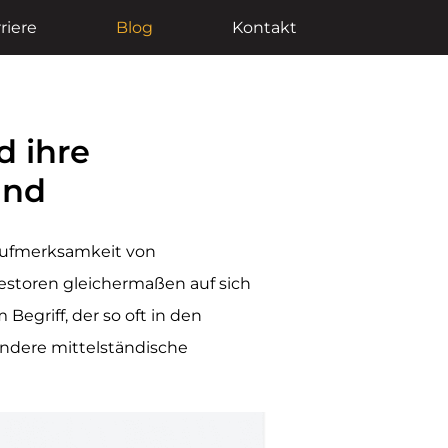
riere
Blog
Kontakt
d ihre
and
 Aufmerksamkeit von
estoren gleichermaßen auf sich
Begriff, der so oft in den
ondere mittelständische