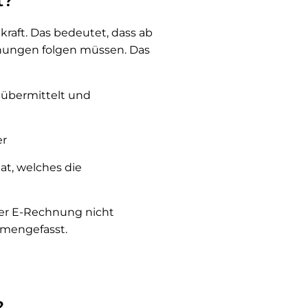
t?
kraft. Das bedeutet, dass ab
nungen folgen müssen. Das
 übermittelt und
er
t, welches die
er E-Rechnung nicht
mmengefasst.
?