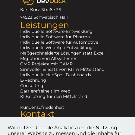
Karl-Kurz-Straße 36
74523 Schwäbisch Hall
Leistungen
Individuelle Software-Entwicklung
Individuelle Software für Pharma
Individuelle Software für Automotive
Individuelle Web-App Entwicklung
Maßgeschneiderte Lösungen statt Excel
Migration von Altsystemen
GMP Projekte mit GAMP
Sinnvoller Einsatz von KI im Mittelstand
Individuelle HubSpot-Dashboards
E-Rechnung
Consulting
Barrierefreiheit im Web
KI Beratung für den Mittelstand
Kundenzufriedenheit
Kontakt
+49 (0) 791 202 19 520
info@devduck.de
Wir nutzen Google Analytics um die Nutzung
Kontaktformular
unserer Website zu messen und die Inhalte für