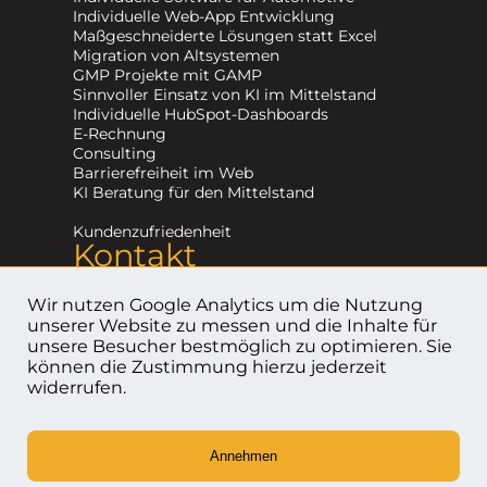
Individuelle Web-App Entwicklung
Maßgeschneiderte Lösungen statt Excel
Migration von Altsystemen
GMP Projekte mit GAMP
Sinnvoller Einsatz von KI im Mittelstand
Individuelle HubSpot-Dashboards
E-Rechnung
Consulting
Barrierefreiheit im Web
KI Beratung für den Mittelstand
Kundenzufriedenheit
Kontakt
+49 (0) 791 202 19 520
info@devduck.de
Wir nutzen Google Analytics um die Nutzung
Kontaktformular
unserer Website zu messen und die Inhalte für
unsere Besucher bestmöglich zu optimieren. Sie
können die Zustimmung hierzu jederzeit
Impressum
widerrufen.
Datenschutzerklärung
Cookies entfernen
Annehmen