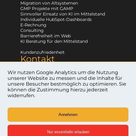
Migration von Altsystemen
GMP Projekte mit GAMP
Sinnvoller Einsatz von KI im Mittelstand
Individuelle HubSpot-Dashboards
E-Rechnung
Consulting
Barrierefreiheit im Web
KI Beratung für den Mittelstand
Kundenzufriedenheit
Kontakt
+49 (0) 791 202 19 520
info@devduck.de
Wir nutzen Google Analytics um die Nutzung
Kontaktformular
unserer Website zu messen und die Inhalte für
unsere Besucher bestmöglich zu optimieren. Sie
können die Zustimmung hierzu jederzeit
Impressum
widerrufen.
Datenschutzerklärung
Cookies entfernen
Annehmen
Nur essentielle erlauben