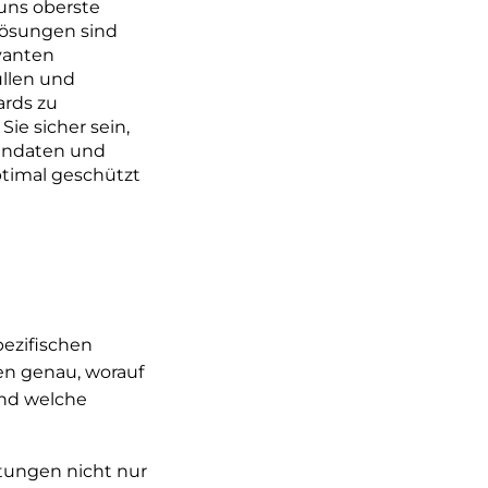
 uns oberste
elösungen sind
evanten
üllen und
ards zu
ie sicher sein,
dendaten und
ptimal geschützt
ezifischen
en genau, worauf
und welche
rtungen nicht nur