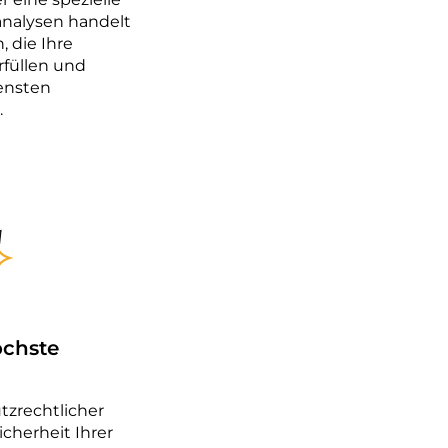
analysen handelt
, die Ihre
rfüllen und
ensten
.
öchste
tzrechtlicher
herheit Ihrer