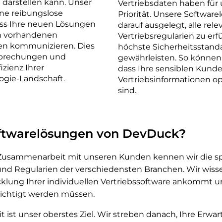
darstellen kann. Unser
Vertriebsdaten haben für
ine reibungslose
Priorität. Unsere Softwar
ass Ihre neuen Lösungen
darauf ausgelegt, alle rel
en vorhandenen
Vertriebsregularien zu erf
en kommunizieren. Dies
höchste Sicherheitsstand
rbrechungen und
gewährleisten. So können S
izienz Ihrer
dass Ihre sensiblen Kun
ogie-Landschaft.
Vertriebsinformationen o
sind.
twarelösungen von DevDuck?
Zusammenarbeit mit unseren Kunden kennen wir die sp
nd Regularien der verschiedensten Branchen. Wir wiss
cklung Ihrer individuellen Vertriebssoftware ankommt 
ichtigt werden müssen.
t ist unser oberstes Ziel. Wir streben danach, Ihre Erwa