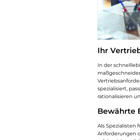
Ihr Vertri
In der schnellle
maßgeschneiderte
Vertriebsanford
spezialisiert, p
rationalisieren u
Bewährte E
Als Spezialisten
Anforderungen d