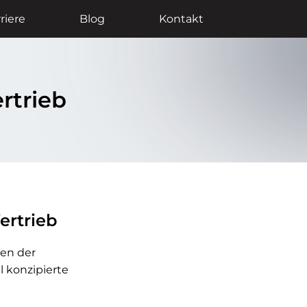
riere
Blog
Kontakt
ertrieb
ertrieb
en der
l konzipierte