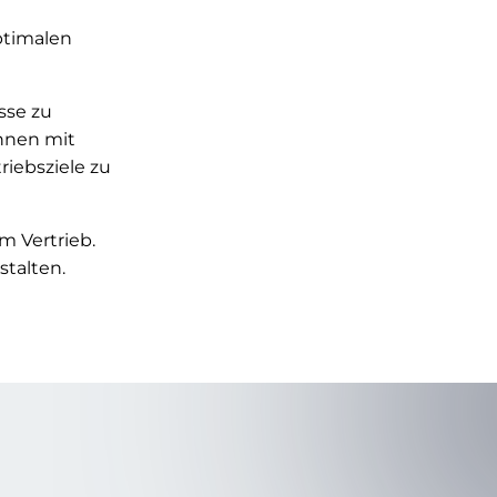
ptimalen
esse zu
Ihnen mit
iebsziele zu
m Vertrieb.
talten.