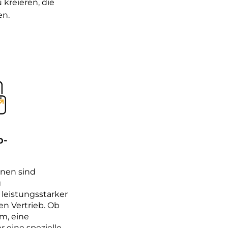
 kreieren, die
en.
b-
nnen sind
g
leistungsstarker
 Vertrieb. Ob
m, eine
 eine spezielle