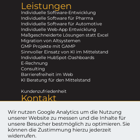
Leistungen
Individuelle Software-Entwicklung
Individuelle Software für Pharma
Individuelle Software für Automotive
Individuelle Web-App Entwicklung
Maßgeschneiderte Lösungen statt Excel
Migration von Altsystemen
GMP Projekte mit GAMP
Sinnvoller Einsatz von KI im Mittelstand
Individuelle HubSpot-Dashboards
E-Rechnung
Consulting
Barrierefreiheit im Web
KI Beratung für den Mittelstand
Kundenzufriedenheit
Kontakt
+49 (0) 791 202 19 520
info@devduck.de
Wir nutzen Google Analytics um die Nutzung
Kontaktformular
unserer Website zu messen und die Inhalte für
unsere Besucher bestmöglich zu optimieren. Sie
können die Zustimmung hierzu jederzeit
Impressum
widerrufen.
Datenschutzerklärung